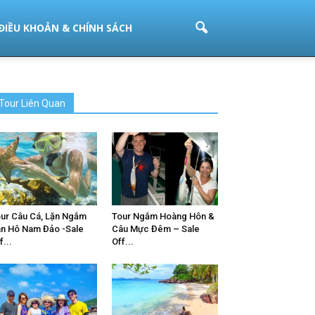
ĐIỀU KHOẢN & CHÍNH SÁCH
Tour Liên Quan
ur Câu Cá, Lặn Ngắm
Tour Ngắm Hoàng Hôn &
n Hô Nam Đảo -Sale
Câu Mực Đêm – Sale
f...
Off...