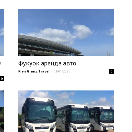
カ
Фукуок аренда авто
Kien Giang Travel
-
01/01/2026
0
0