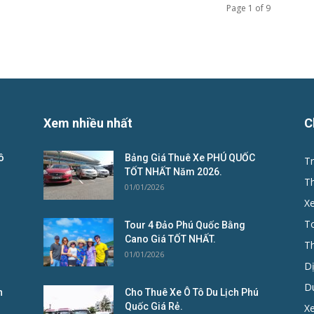
Page 1 of 9
Xem nhiều nhất
C
ô
Bảng Giá Thuê Xe PHÚ QUỐC
Tr
TỐT NHẤT Năm 2026.
T
01/01/2026
X
To
Tour 4 Đảo Phú Quốc Bằng
Cano Giá TỐT NHẤT.
T
01/01/2026
D
D
n
Cho Thuê Xe Ô Tô Du Lịch Phú
Quốc Giá Rẻ.
Xe