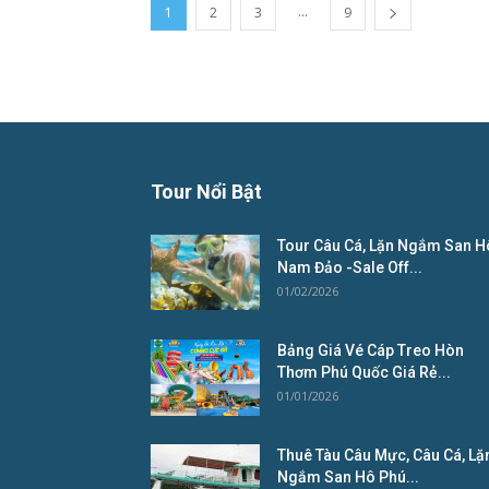
...
1
2
3
9
Tour Nổi Bật
Tour Câu Cá, Lặn Ngắm San H
Nam Đảo -Sale Off...
01/02/2026
Bảng Giá Vé Cáp Treo Hòn
Thơm Phú Quốc Giá Rẻ...
01/01/2026
Thuê Tàu Câu Mực, Câu Cá, Lặ
Ngắm San Hô Phú...