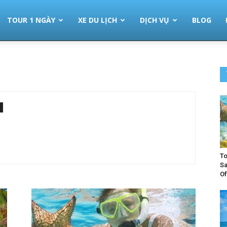
TOUR 1 NGÀY
XE DU LỊCH
DỊCH VỤ
BLOG
To
Sa
Of