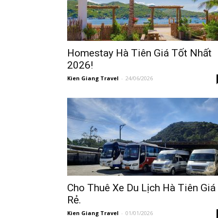
Phú
Homestay Hà Tiên Giá Tốt Nhất
2026!
Quốc
Kien Giang Travel
-
24/06/2026
Hàng
Ngày
Cho Thuê Xe Du Lịch Hà Tiên Giá
Rẻ.
Kien Giang Travel
-
01/01/2026