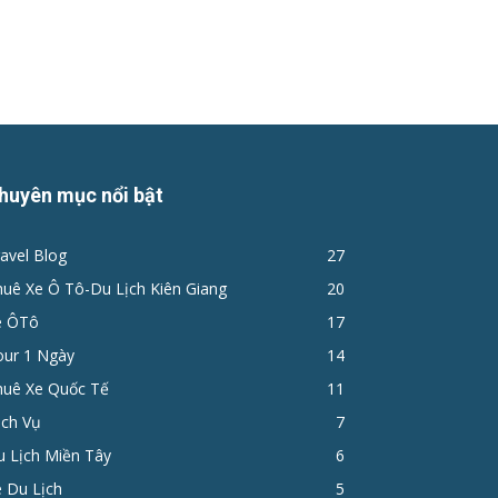
huyên mục nổi bật
avel Blog
27
huê Xe Ô Tô-Du Lịch Kiên Giang
20
e ÔTô
17
ur 1 Ngày
14
huê Xe Quốc Tế
11
ịch Vụ
7
u Lịch Miền Tây
6
 Du Lịch
5