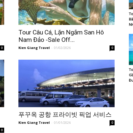
To
Bằ
N
Tour Câu Cá, Lặn Ngắm San Hô
Nam Đảo -Sale Off...
Kien Giang Travel
-
01/02/2026
0
0
To
Gầ
Đư
푸꾸옥 공항 프라이빗 픽업 서비스
Kien Giang Travel
-
01/01/2026
0
0