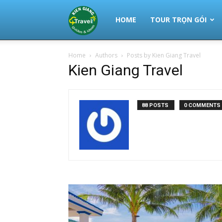
Thuê
HOME
TOUR TRỌN GÓI
Home
Authors
Posts by Kien Giang Travel
Xe
Kien Giang Travel
Phú
88 POSTS
0 COMMENTS
Quốc
|
Tour