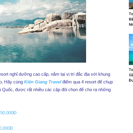
To
Bằ
N
To
sort nghỉ dưỡng cao cấp, nằm tại vị trí đắc địa với khung
Gầ
Đư
áo. Hãy cùng
Kiên Giang Travel
điểm qua 4 resort để chụp
 Phú Quốc, được rất nhiều các cặp đôi chọn để cho ra những
250.000Đ
0.000Đ