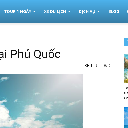
TOUR 1 NGÀY
XE DU LỊCH
DỊCH VỤ
BLOG
̣i Phú Quốc
1116
0
To
Sa
Of