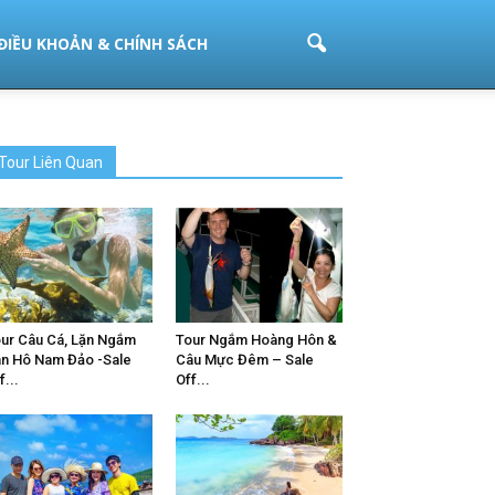
ĐIỀU KHOẢN & CHÍNH SÁCH
Tour Liên Quan
ur Câu Cá, Lặn Ngắm
Tour Ngắm Hoàng Hôn &
n Hô Nam Đảo -Sale
Câu Mực Đêm – Sale
f...
Off...