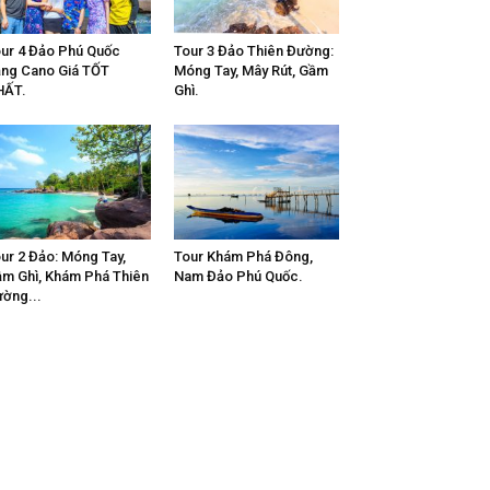
ur 4 Đảo Phú Quốc
Tour 3 Đảo Thiên Đường:
ng Cano Giá TỐT
Móng Tay, Mây Rút, Gầm
HẤT.
Ghì.
ur 2 Đảo: Móng Tay,
Tour Khám Phá Đông,
m Ghì, Khám Phá Thiên
Nam Đảo Phú Quốc.
ờng...