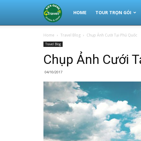
Thuê
HOME
TOUR TRỌN GÓI
Home
Travel Blog
Chụp Ảnh Cưới Tại Phú Quốc
Xe
Travel Blog
Chụp Ảnh Cưới Ta
Phú
04/10/2017
Quốc
|
Tour