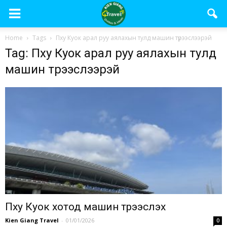
Home
Tags
Пху Куок арал руу аялахын тулд машин түрээслээрэй
Tag: Пху Куок арал руу аялахын тулд
машин түрээслээрэй
Пху Куок хотод машин түрээслэх
Kien Giang Travel
-
01/01/2026
0