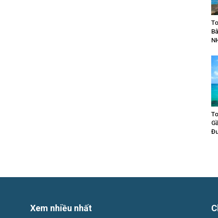
To
Bằ
N
To
Gầ
Đư
Xem nhiều nhất
C