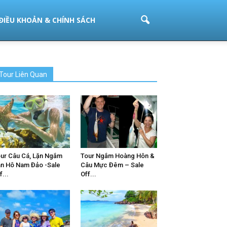
ĐIỀU KHOẢN & CHÍNH SÁCH
Tour Liên Quan
ur Câu Cá, Lặn Ngắm
Tour Ngắm Hoàng Hôn &
n Hô Nam Đảo -Sale
Câu Mực Đêm – Sale
f...
Off...