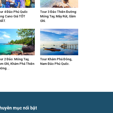
ur 4 Đảo Phú Quốc
Tour 3 Đảo Thiên Đường:
ng Cano Giá TỐT
Móng Tay, Mây Rút, Gầm
HẤT.
Ghì.
ur 2 Đảo: Móng Tay,
Tour Khám Phá Đông,
m Ghì, Khám Phá Thiên
Nam Đảo Phú Quốc.
ờng...
huyên mục nổi bật