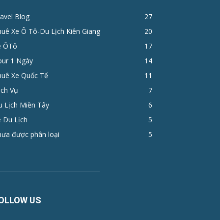
avel Blog
27
huê Xe Ô Tô-Du Lịch Kiên Giang
20
e ÔTô
17
ur 1 Ngày
14
huê Xe Quốc Tế
11
ịch Vụ
7
u Lịch Miền Tây
6
 Du Lịch
5
hưa được phân loại
5
OLLOW US