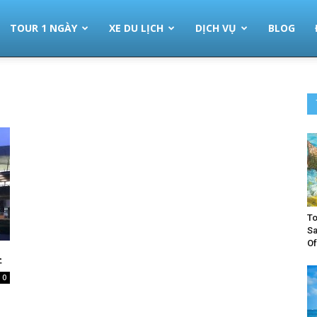
TOUR 1 NGÀY
XE DU LỊCH
DỊCH VỤ
BLOG
To
Sa
Of
스
0