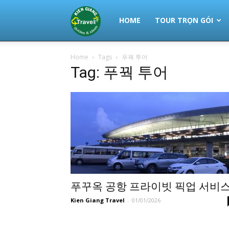
Thuê
HOME
TOUR TRỌN GÓI
Home
Tags
푸꿕 투어
Xe
Tag: 푸꿕 투어
Phú
Quốc
|
푸꾸옥 공항 프라이빗 픽업 서비
Kien Giang Travel
-
01/01/2026
Tour