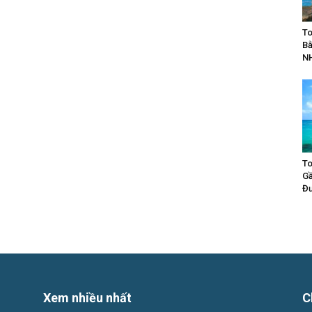
To
Bằ
N
To
Gầ
Đư
Xem nhiều nhất
C