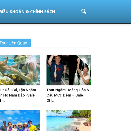
ĐIỀU KHOẢN & CHÍNH SÁCH
Tour Liên Quan
ur Câu Cá, Lặn Ngắm
Tour Ngắm Hoàng Hôn &
n Hô Nam Đảo -Sale
Câu Mực Đêm – Sale
f...
Off...