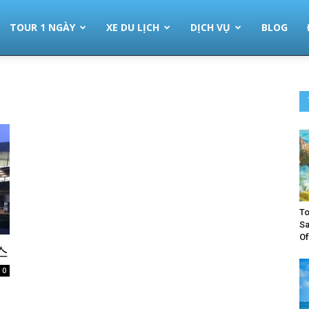
TOUR 1 NGÀY
XE DU LỊCH
DỊCH VỤ
BLOG
To
Sa
Of
스
0