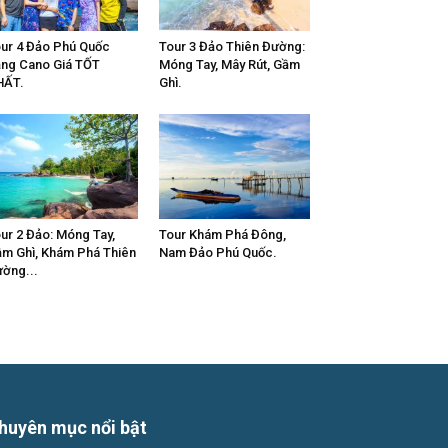
ur 4 Đảo Phú Quốc
Tour 3 Đảo Thiên Đường:
ng Cano Giá TỐT
Móng Tay, Mây Rút, Gầm
HẤT.
Ghì.
ur 2 Đảo: Móng Tay,
Tour Khám Phá Đông,
m Ghì, Khám Phá Thiên
Nam Đảo Phú Quốc.
ờng...
huyên mục nổi bật