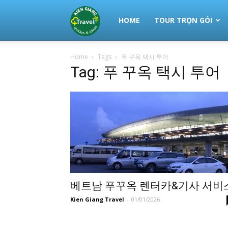
Thuê
HOME
TOUR TRỌN GÓI
Home
Tags
푸 꾸옥 택시 투어
Xe
Tag: 푸 꾸옥 택시 투어
Phú
Quốc
|
베트남 푸꾸옥 렌터카&기사 서비
Kien Giang Travel
-
01/01/2026
Tour