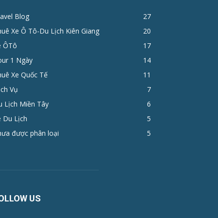
avel Blog
27
huê Xe Ô Tô-Du Lịch Kiên Giang
20
e ÔTô
17
ur 1 Ngày
14
huê Xe Quốc Tế
11
ịch Vụ
7
u Lịch Miền Tây
6
 Du Lịch
5
hưa được phân loại
5
OLLOW US