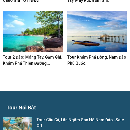
Cano Giá TỐT NHẤT.
Tay, Mây Rút, Gầm Ghì.
Tour 2 Đảo: Móng Tay, Gầm Ghì,
Tour Khám Phá Đông, Nam Đảo
Khám Phá Thiên Đường...
Phú Quốc.
Tour Nổi Bật
Tour Câu Cá, Lặn Ngắm San Hô Nam Đảo -Sale
Off...