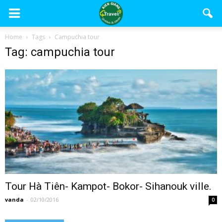
Home
Tags
Campuchia tour
Tag: campuchia tour
Tour Hà Tiên- Kampot- Bokor- Sihanouk ville.
vanda
-
02/10/2016
0