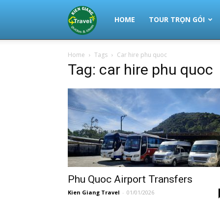
Thuê
HOME
TOUR TRỌN GÓI
Home
Tags
Car hire phu quoc
Xe
Tag: car hire phu quoc
Phú
Quốc
|
Phu Quoc Airport Transfers
Kien Giang Travel
-
01/01/2026
Tour