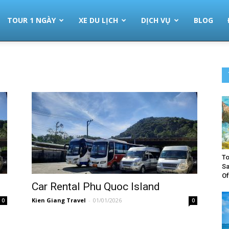
TOUR 1 NGÀY
XE DU LỊCH
DỊCH VỤ
BLOG
To
Sa
Of
Car Rental Phu Quoc Island
Kien Giang Travel
-
01/01/2026
0
0