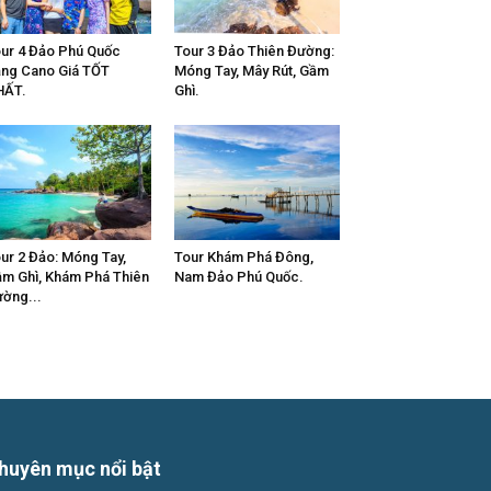
ur 4 Đảo Phú Quốc
Tour 3 Đảo Thiên Đường:
ng Cano Giá TỐT
Móng Tay, Mây Rút, Gầm
HẤT.
Ghì.
ur 2 Đảo: Móng Tay,
Tour Khám Phá Đông,
m Ghì, Khám Phá Thiên
Nam Đảo Phú Quốc.
ờng...
huyên mục nổi bật