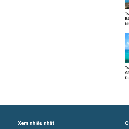
To
Bằ
N
To
Gầ
Đư
Xem nhiều nhất
C