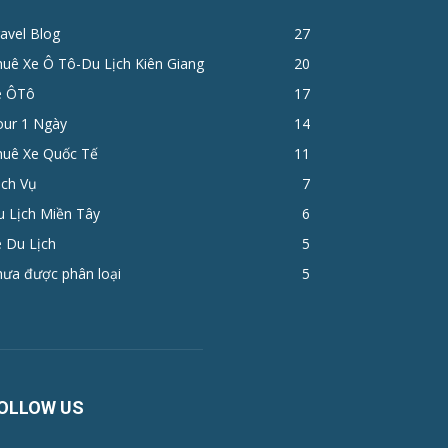
avel Blog
27
huê Xe Ô Tô-Du Lịch Kiên Giang
20
e ÔTô
17
ur 1 Ngày
14
huê Xe Quốc Tế
11
ịch Vụ
7
u Lịch Miền Tây
6
 Du Lịch
5
hưa được phân loại
5
OLLOW US