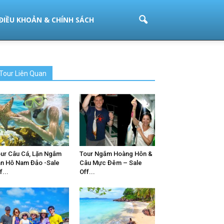
ĐIỀU KHOẢN & CHÍNH SÁCH
Tour Liên Quan
ur Câu Cá, Lặn Ngắm
Tour Ngắm Hoàng Hôn &
n Hô Nam Đảo -Sale
Câu Mực Đêm – Sale
f...
Off...