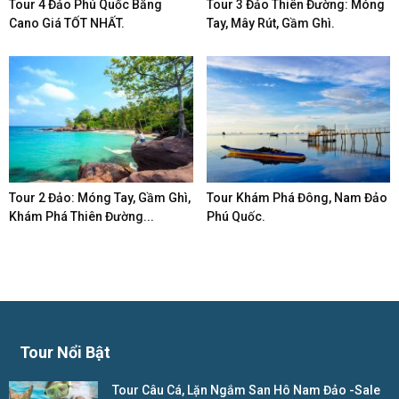
Tour 4 Đảo Phú Quốc Bằng
Tour 3 Đảo Thiên Đường: Móng
Cano Giá TỐT NHẤT.
Tay, Mây Rút, Gầm Ghì.
Tour 2 Đảo: Móng Tay, Gầm Ghì,
Tour Khám Phá Đông, Nam Đảo
Khám Phá Thiên Đường...
Phú Quốc.
Tour Nổi Bật
Tour Câu Cá, Lặn Ngắm San Hô Nam Đảo -Sale