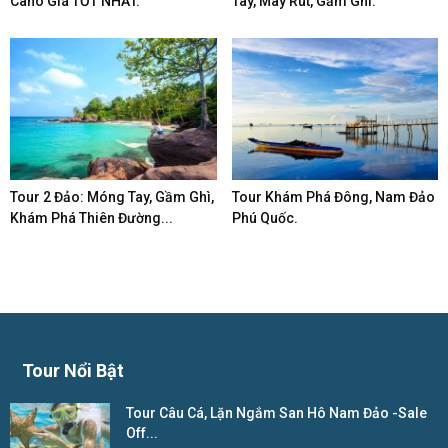
Cano Giá TỐT NHẤT.
Tay, Mây Rút, Gầm Ghì.
Tour 2 Đảo: Móng Tay, Gầm Ghì,
Tour Khám Phá Đông, Nam Đảo
Khám Phá Thiên Đường...
Phú Quốc.
Tour Nổi Bật
Tour Câu Cá, Lặn Ngắm San Hô Nam Đảo -Sale
Off...