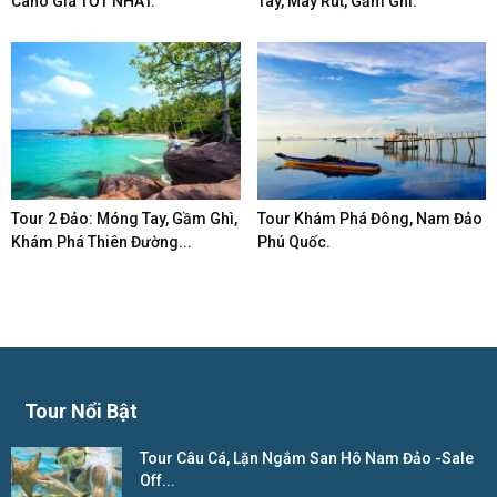
Cano Giá TỐT NHẤT.
Tay, Mây Rút, Gầm Ghì.
Tour 2 Đảo: Móng Tay, Gầm Ghì,
Tour Khám Phá Đông, Nam Đảo
Khám Phá Thiên Đường...
Phú Quốc.
Tour Nổi Bật
Tour Câu Cá, Lặn Ngắm San Hô Nam Đảo -Sale
Off...