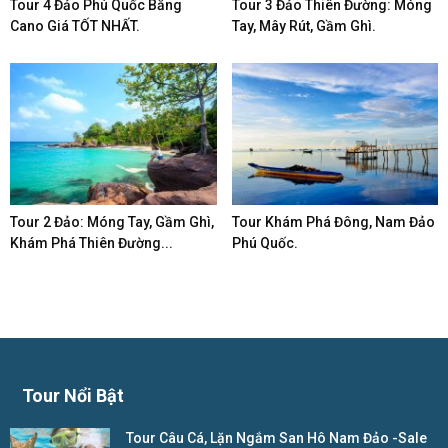
Tour 4 Đảo Phú Quốc Bằng
Tour 3 Đảo Thiên Đường: Móng
Cano Giá TỐT NHẤT.
Tay, Mây Rút, Gầm Ghì.
Tour 2 Đảo: Móng Tay, Gầm Ghì,
Tour Khám Phá Đông, Nam Đảo
Khám Phá Thiên Đường...
Phú Quốc.
Tour Nổi Bật
Tour Câu Cá, Lặn Ngắm San Hô Nam Đảo -Sale