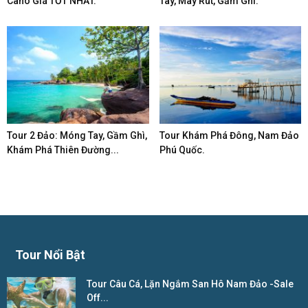
Cano Giá TỐT NHẤT.
Tay, Mây Rút, Gầm Ghì.
Tour 2 Đảo: Móng Tay, Gầm Ghì,
Tour Khám Phá Đông, Nam Đảo
Khám Phá Thiên Đường...
Phú Quốc.
Tour Nổi Bật
Tour Câu Cá, Lặn Ngắm San Hô Nam Đảo -Sale
Off...