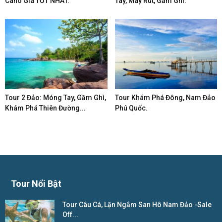
Cano Giá TỐT NHẤT.
Tay, Mây Rút, Gầm Ghì.
Tour 2 Đảo: Móng Tay, Gầm Ghì,
Tour Khám Phá Đông, Nam Đảo
Khám Phá Thiên Đường...
Phú Quốc.
Tour Nổi Bật
Tour Câu Cá, Lặn Ngắm San Hô Nam Đảo -Sale
Off...