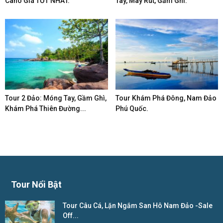
Cano Giá TỐT NHẤT.
Tay, Mây Rút, Gầm Ghì.
Tour 2 Đảo: Móng Tay, Gầm Ghì,
Tour Khám Phá Đông, Nam Đảo
Khám Phá Thiên Đường...
Phú Quốc.
Tour Nổi Bật
Tour Câu Cá, Lặn Ngắm San Hô Nam Đảo -Sale
Off...