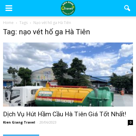
Home
Tags
Nạo vét hố ga Hà Tiên
Tag: nạo vét hố ga Hà Tiên
Dịch Vụ Hút Hầm Cầu Hà Tiên Giá Tốt Nhất!
Kien Giang Travel
-
20/06/2023
0