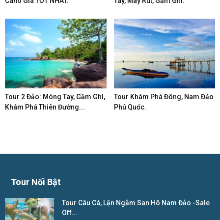
Cano Giá TỐT NHẤT.
Tay, Mây Rút, Gầm Ghì.
Tour 2 Đảo: Móng Tay, Gầm Ghì,
Tour Khám Phá Đông, Nam Đảo
Khám Phá Thiên Đường...
Phú Quốc.
Tour Nổi Bật
Tour Câu Cá, Lặn Ngắm San Hô Nam Đảo -Sale
Off...