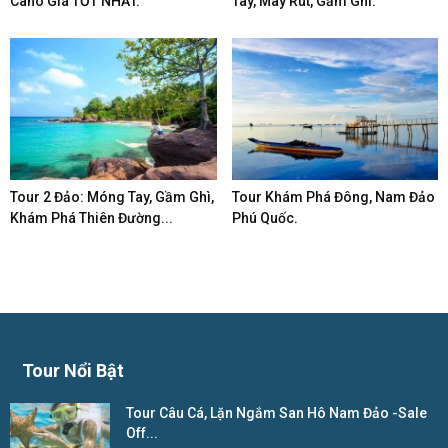
Cano Giá TỐT NHẤT.
Tay, Mây Rút, Gầm Ghì.
Tour 2 Đảo: Móng Tay, Gầm Ghì,
Tour Khám Phá Đông, Nam Đảo
Khám Phá Thiên Đường...
Phú Quốc.
Tour Nổi Bật
Tour Câu Cá, Lặn Ngắm San Hô Nam Đảo -Sale
Off...