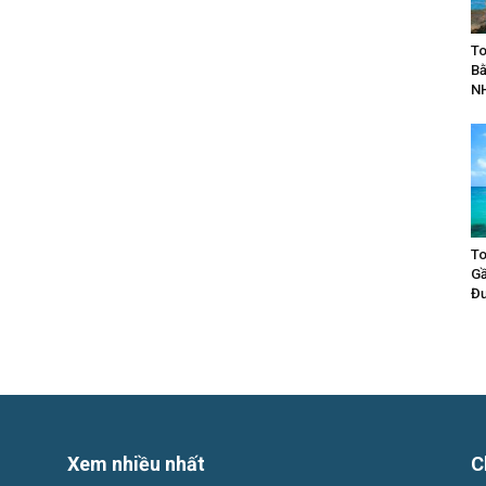
To
Bằ
N
To
Gầ
Đư
Xem nhiều nhất
C