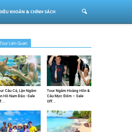
ĐIỀU KHOẢN & CHÍNH SÁCH
Tour Liên Quan
ur Câu Cá, Lặn Ngắm
Tour Ngắm Hoàng Hôn &
n Hô Nam Đảo -Sale
Câu Mực Đêm – Sale
f...
Off...