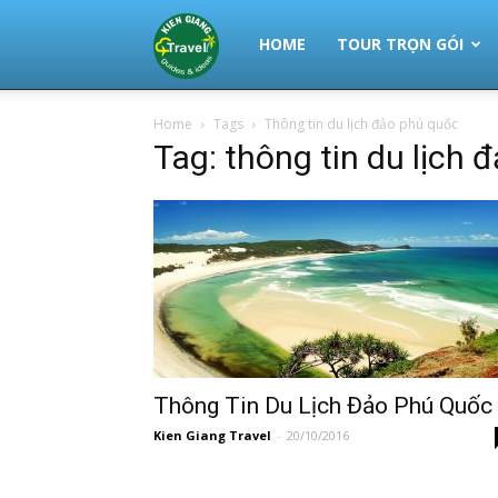
Thuê
HOME
TOUR TRỌN GÓI
Home
Tags
Thông tin du lịch đảo phú quốc
Xe
Tag: thông tin du lịch 
Phú
Quốc
|
Thông Tin Du Lịch Đảo Phú Quốc
Kien Giang Travel
-
20/10/2016
Tour