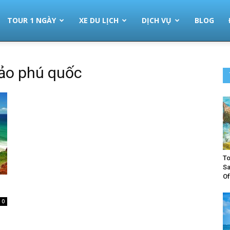
TOUR 1 NGÀY
XE DU LỊCH
DỊCH VỤ
BLOG
đảo phú quốc
To
Sa
Of
0