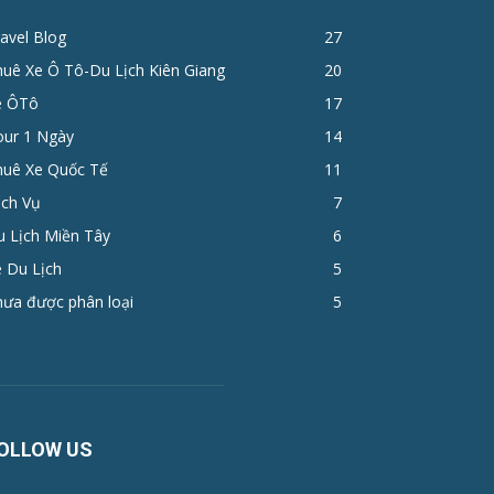
avel Blog
27
huê Xe Ô Tô-Du Lịch Kiên Giang
20
e ÔTô
17
ur 1 Ngày
14
huê Xe Quốc Tế
11
ịch Vụ
7
u Lịch Miền Tây
6
 Du Lịch
5
hưa được phân loại
5
OLLOW US