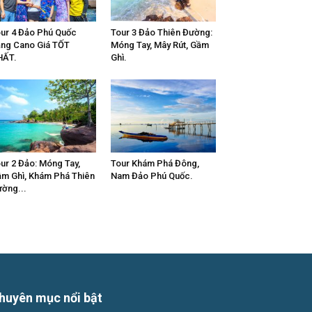
ur 4 Đảo Phú Quốc
Tour 3 Đảo Thiên Đường:
ng Cano Giá TỐT
Móng Tay, Mây Rút, Gầm
HẤT.
Ghì.
ur 2 Đảo: Móng Tay,
Tour Khám Phá Đông,
m Ghì, Khám Phá Thiên
Nam Đảo Phú Quốc.
ờng...
huyên mục nổi bật