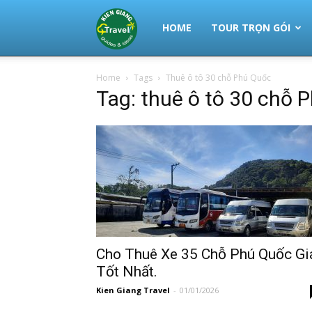
Thuê
HOME
TOUR TRỌN GÓI
Home
Tags
Thuê ô tô 30 chỗ Phú Quốc
Xe
Tag: thuê ô tô 30 chỗ 
Phú
Quốc
|
Cho Thuê Xe 35 Chỗ Phú Quốc Gi
Tốt Nhất.
Kien Giang Travel
-
01/01/2026
Tour