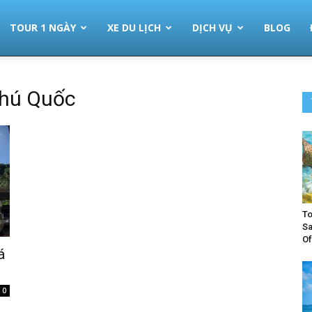
TOUR 1 NGÀY
XE DU LỊCH
DỊCH VỤ
BLOG
Phú Quốc
To
Sa
Of
á
0