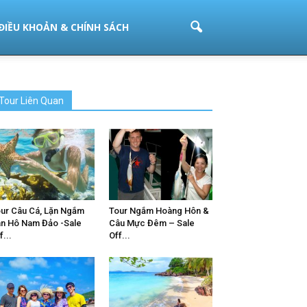
ĐIỀU KHOẢN & CHÍNH SÁCH
Tour Liên Quan
ur Câu Cá, Lặn Ngắm
Tour Ngắm Hoàng Hôn &
n Hô Nam Đảo -Sale
Câu Mực Đêm – Sale
f...
Off...