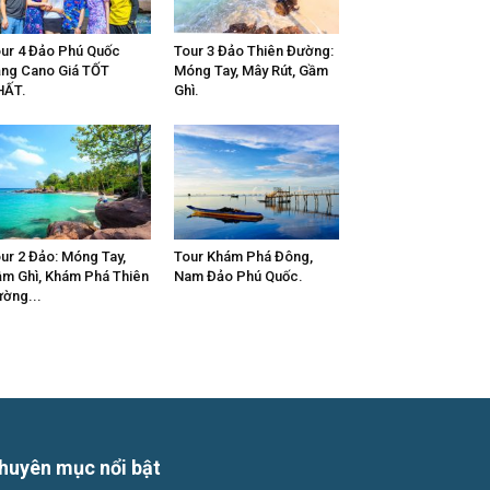
ur 4 Đảo Phú Quốc
Tour 3 Đảo Thiên Đường:
ng Cano Giá TỐT
Móng Tay, Mây Rút, Gầm
HẤT.
Ghì.
ur 2 Đảo: Móng Tay,
Tour Khám Phá Đông,
m Ghì, Khám Phá Thiên
Nam Đảo Phú Quốc.
ờng...
huyên mục nổi bật