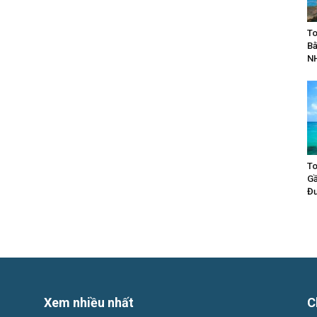
To
Bằ
N
To
Gầ
Đư
Xem nhiều nhất
C