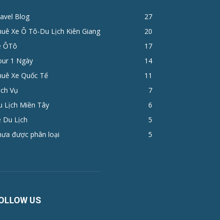
avel Blog
27
huê Xe Ô Tô-Du Lịch Kiên Giang
20
e ÔTô
17
ur 1 Ngày
14
huê Xe Quốc Tế
11
ịch Vụ
7
u Lịch Miền Tây
6
 Du Lịch
5
hưa được phân loại
5
OLLOW US