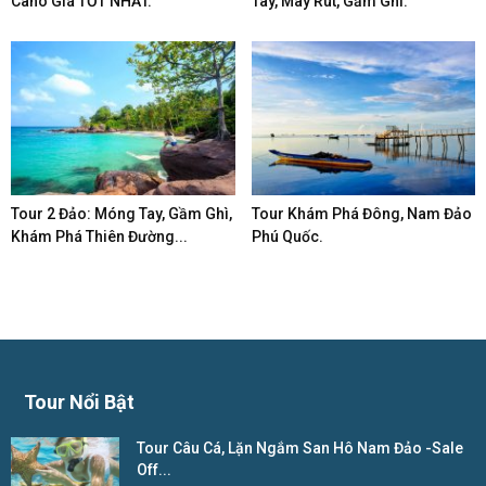
Cano Giá TỐT NHẤT.
Tay, Mây Rút, Gầm Ghì.
Tour 2 Đảo: Móng Tay, Gầm Ghì,
Tour Khám Phá Đông, Nam Đảo
Khám Phá Thiên Đường...
Phú Quốc.
Tour Nổi Bật
Tour Câu Cá, Lặn Ngắm San Hô Nam Đảo -Sale
Off...