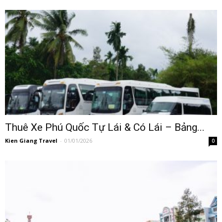
Thuê Xe Phú Quốc Tự Lái & Có Lái – Bảng...
Kien Giang Travel
-
01/01/2026
0