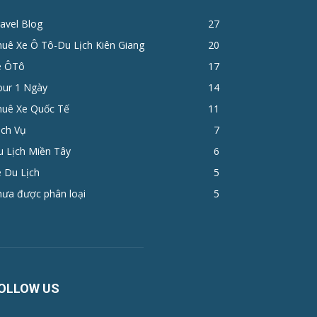
avel Blog
27
huê Xe Ô Tô-Du Lịch Kiên Giang
20
e ÔTô
17
ur 1 Ngày
14
huê Xe Quốc Tế
11
ịch Vụ
7
u Lịch Miền Tây
6
 Du Lịch
5
hưa được phân loại
5
OLLOW US