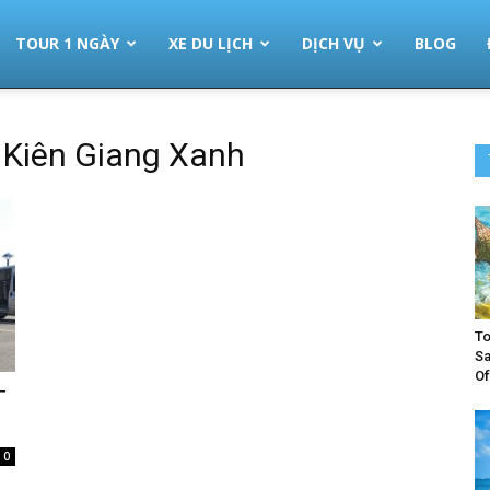
TOUR 1 NGÀY
XE DU LỊCH
DỊCH VỤ
BLOG
 Kiên Giang Xanh
To
Sa
Of
T
0