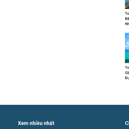
To
Bằ
N
To
Gầ
Đư
Xem nhiều nhất
C