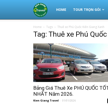
Thuê
HOME
TOUR TRỌN GÓI
Home
Tags
Thuê xe Phú Quốc Kiên Giang Xanh
Xe
Tag: Thuê xe Phú Quốc
Phú
Quốc
|
Bảng Giá Thuê Xe PHÚ QUỐC TỐ
NHẤT Năm 2026.
Kien Giang Travel
-
01/01/2026
Tour