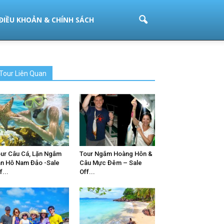
ĐIỀU KHOẢN & CHÍNH SÁCH
Tour Liên Quan
ur Câu Cá, Lặn Ngắm
Tour Ngắm Hoàng Hôn &
n Hô Nam Đảo -Sale
Câu Mực Đêm – Sale
f...
Off...