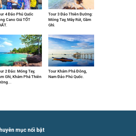
ur 4 Đảo Phú Quốc
Tour 3 Đảo Thiên Đường:
ng Cano Giá TỐT
Móng Tay, Mây Rút, Gầm
HẤT.
Ghì.
ur 2 Đảo: Móng Tay,
Tour Khám Phá Đông,
m Ghì, Khám Phá Thiên
Nam Đảo Phú Quốc.
ờng...
huyên mục nổi bật