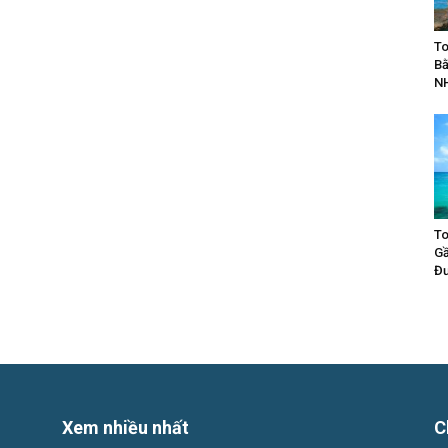
To
Bằ
N
To
Gầ
Đư
Xem nhiều nhất
C