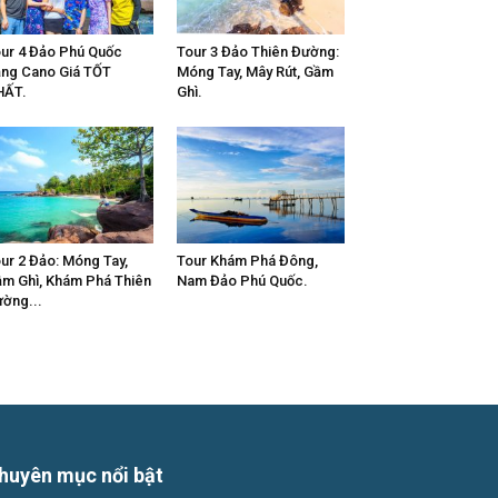
ur 4 Đảo Phú Quốc
Tour 3 Đảo Thiên Đường:
ng Cano Giá TỐT
Móng Tay, Mây Rút, Gầm
HẤT.
Ghì.
ur 2 Đảo: Móng Tay,
Tour Khám Phá Đông,
m Ghì, Khám Phá Thiên
Nam Đảo Phú Quốc.
ờng...
huyên mục nổi bật