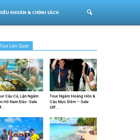
ĐIỀU KHOẢN & CHÍNH SÁCH
Tour Liên Quan
ur Câu Cá, Lặn Ngắm
Tour Ngắm Hoàng Hôn &
n Hô Nam Đảo -Sale
Câu Mực Đêm – Sale
f...
Off...