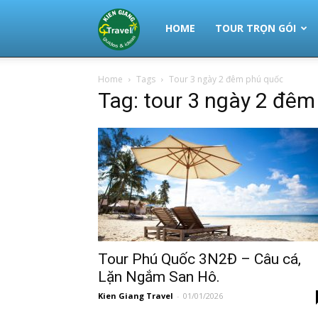
Thuê
HOME
TOUR TRỌN GÓI
Home
Tags
Tour 3 ngày 2 đêm phú quốc
Xe
Tag: tour 3 ngày 2 đê
Phú
Quốc
|
Tour Phú Quốc 3N2Đ – Câu cá,
Lặn Ngắm San Hô.
Kien Giang Travel
-
01/01/2026
Tour