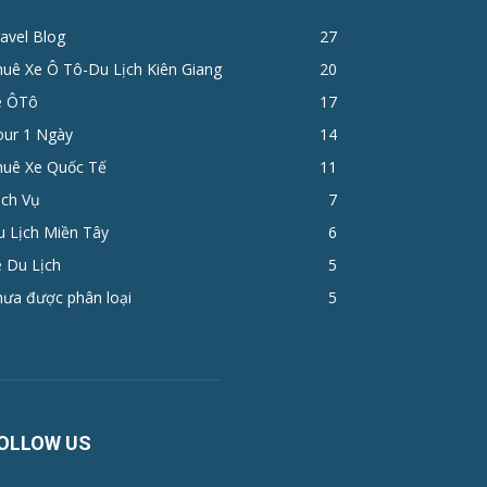
avel Blog
27
huê Xe Ô Tô-Du Lịch Kiên Giang
20
e ÔTô
17
ur 1 Ngày
14
huê Xe Quốc Tế
11
ịch Vụ
7
u Lịch Miền Tây
6
 Du Lịch
5
hưa được phân loại
5
OLLOW US