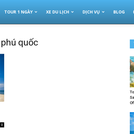
TOUR 1 NGÀY
XE DU LỊCH
DỊCH VỤ
BLOG
m phú quốc
To
Sa
Of
0