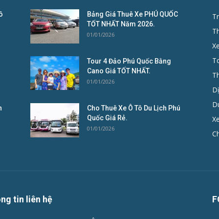
ô
Bảng Giá Thuê Xe PHÚ QUỐC
Tr
TỐT NHẤT Năm 2026.
T
01/01/2026
X
To
Tour 4 Đảo Phú Quốc Bằng
Cano Giá TỐT NHẤT.
T
01/01/2026
D
D
n
Cho Thuê Xe Ô Tô Du Lịch Phú
Quốc Giá Rẻ.
Xe
01/01/2026
C
ng tin liên hệ
F