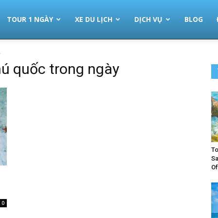
TOUR 1 NGÀY
XE DU LỊCH
DỊCH VỤ
BLOG
y
hú quốc trong ngày
To
Sa
Of
0