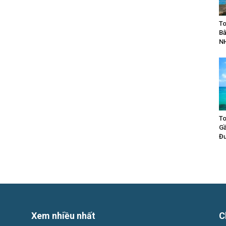
To
Bằ
N
To
Gầ
Đư
Xem nhiều nhất
C