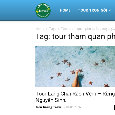
Thuê
HOME
TOUR TRỌN GÓI
Home
Tags
Tour tham quan phú quốc trong ngà
Xe
Tag: tour tham quan p
Phú
Quốc
|
Tour Làng Chài Rạch Vẹm – Rừng
Nguyên Sinh.
Kien Giang Travel
-
01/01/2026
Tour