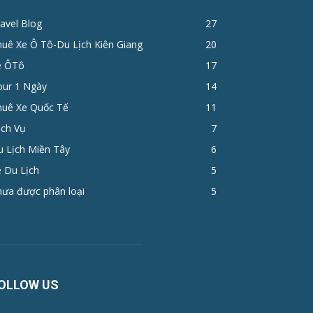
avel Blog
27
huê Xe Ô Tô-Du Lịch Kiên Giang
20
e ÔTô
17
ur 1 Ngày
14
huê Xe Quốc Tế
11
ịch Vụ
7
u Lịch Miền Tây
6
 Du Lịch
5
hưa được phân loại
5
OLLOW US