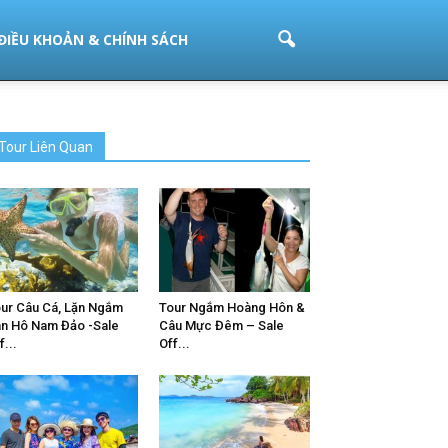
ĐIỀU KHOẢN & CHÍNH SÁCH
Tour Liên Quan
ur Câu Cá, Lặn Ngắm
Tour Ngắm Hoàng Hôn &
n Hô Nam Đảo -Sale
Câu Mực Đêm – Sale
f...
Off...