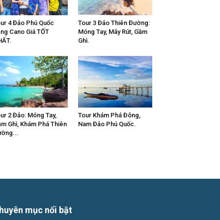
ur 4 Đảo Phú Quốc
Tour 3 Đảo Thiên Đường:
ng Cano Giá TỐT
Móng Tay, Mây Rút, Gầm
HẤT.
Ghì.
ur 2 Đảo: Móng Tay,
Tour Khám Phá Đông,
m Ghì, Khám Phá Thiên
Nam Đảo Phú Quốc.
ờng...
huyên mục nổi bật