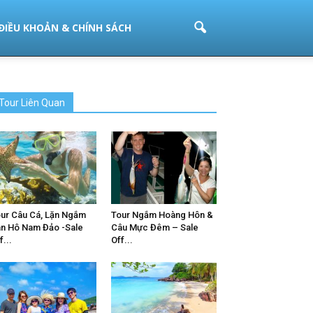
ĐIỀU KHOẢN & CHÍNH SÁCH
Tour Liên Quan
ur Câu Cá, Lặn Ngắm
Tour Ngắm Hoàng Hôn &
n Hô Nam Đảo -Sale
Câu Mực Đêm – Sale
f...
Off...