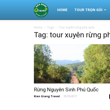
Thuê
HOME
TOUR TRỌN GÓI
Home
Tags
Tour xuyên rừng phú quốc
Xe
Tag: tour xuyên rừng ph
Phú
Quốc
|
Rừng Nguyên Sinh Phú Quốc
Kien Giang Travel
-
19/10/2017
Tour