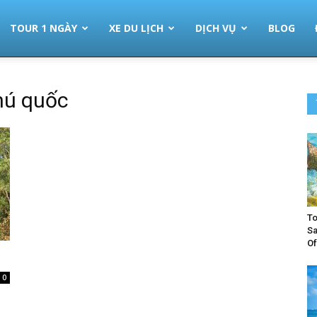
TOUR 1 NGÀY
XE DU LỊCH
DỊCH VỤ
BLOG
ú quốc
To
Sa
Of
0