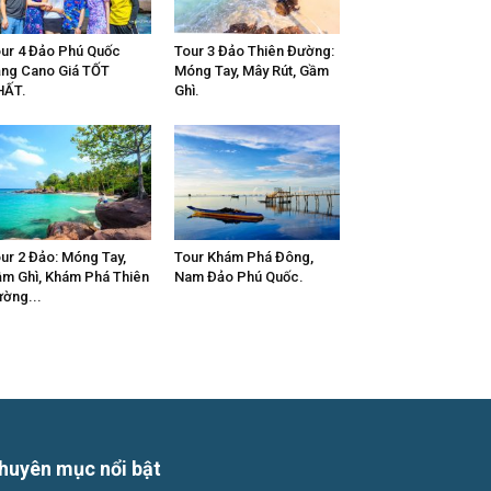
ur 4 Đảo Phú Quốc
Tour 3 Đảo Thiên Đường:
ng Cano Giá TỐT
Móng Tay, Mây Rút, Gầm
HẤT.
Ghì.
ur 2 Đảo: Móng Tay,
Tour Khám Phá Đông,
m Ghì, Khám Phá Thiên
Nam Đảo Phú Quốc.
ờng...
huyên mục nổi bật