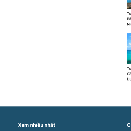
To
Bằ
N
To
Gầ
Đư
Xem nhiều nhất
C