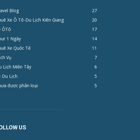
avel Blog
27
huê Xe Ô Tô-Du Lịch Kiên Giang
20
e ÔTô
17
ur 1 Ngày
14
huê Xe Quốc Tế
11
ịch Vụ
7
u Lịch Miền Tây
6
 Du Lịch
5
hưa được phân loại
5
OLLOW US