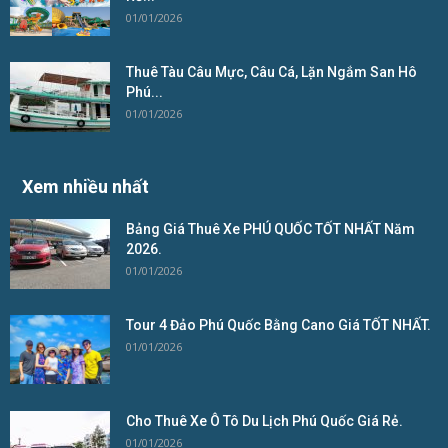
01/01/2026
Thuê Tàu Câu Mực, Câu Cá, Lặn Ngắm San Hô
Phú...
01/01/2026
Xem nhiều nhất
Bảng Giá Thuê Xe PHÚ QUỐC TỐT NHẤT Năm
2026.
01/01/2026
Tour 4 Đảo Phú Quốc Bằng Cano Giá TỐT NHẤT.
01/01/2026
Cho Thuê Xe Ô Tô Du Lịch Phú Quốc Giá Rẻ.
01/01/2026