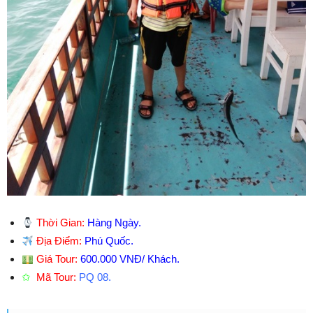
Thời Gian:
Hàng Ngày.
Địa Điểm:
Phú Quốc.
Giá Tour:
600.000 VNĐ/ Khách.
✩
Mã Tour:
PQ 08.