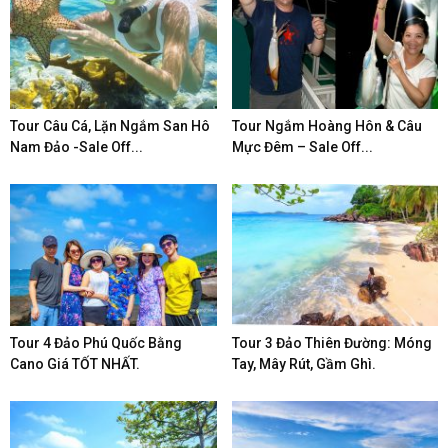
Tour Câu Cá, Lặn Ngắm San Hô
Tour Ngắm Hoàng Hôn & Câu
Nam Đảo -Sale Off...
Mực Đêm – Sale Off...
Tour 4 Đảo Phú Quốc Bằng
Tour 3 Đảo Thiên Đường: Móng
Cano Giá TỐT NHẤT.
Tay, Mây Rút, Gầm Ghì.