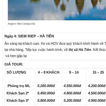
Angkor Wat Campuchia
Ngày 4: SIEM RIEP – HÀ TIÊN
Ăn sáng tại khách sạn. Xe và HDV đưa quý khách khởi hành về
tại nhà hàng. Tiếp tục cuộc hành trình, về
thị xã Hà Tiên
. Kết thú
và hẹn gặp lại
GIÁ TOUR:
SỐ LƯỢNG
4 – 8 KHÁCH
9 – 14
15 – 25
Phòng trọ ML
5.200.000đ
4.550.000đ
4.200.000đ
Khách Sạn 2*
5.450.000đ
4.800.000đ
4.500.000đ
Khách Sạn 3*
5.800.000đ
5.200.000đ
4.900.000đ