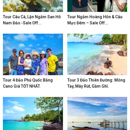
Tour Câu Cá, Lặn Ngắm San Hô
Tour Ngắm Hoàng Hôn & Câu
Nam Đảo -Sale Off...
Mực Đêm – Sale Off...
Tour 4 Đảo Phú Quốc Bằng
Tour 3 Đảo Thiên Đường: Móng
Cano Giá TỐT NHẤT.
Tay, Mây Rút, Gầm Ghì.