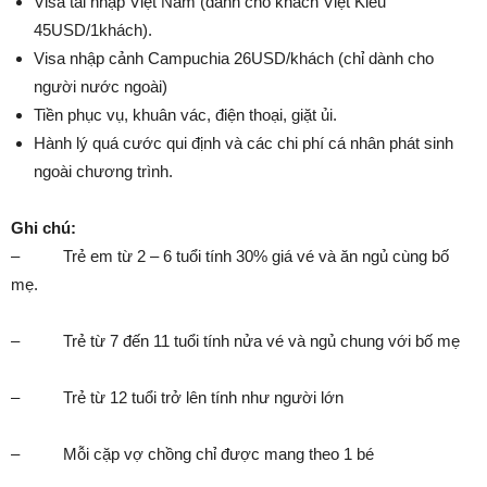
Visa tái nhập Việt Nam (dành cho khách Việt Kiều
45USD/1khách).
Visa nhập cảnh Campuchia 26USD/khách (chỉ dành cho
người nước ngoài)
Tiền phục vụ, khuân vác, điện thoại, giặt ủi.
Hành lý quá cước qui định và các chi phí cá nhân phát sinh
ngoài chương trình.
Ghi chú:
– Trẻ em từ 2 – 6 tuổi tính 30% giá vé và ăn ngủ cùng bố
mẹ.
– Trẻ từ 7 đến 11 tuổi tính nửa vé và ngủ chung với bố mẹ
– Trẻ từ 12 tuổi trở lên tính như người lớn
– Mỗi cặp vợ chồng chỉ được mang theo 1 bé