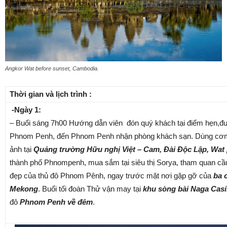
Angkor Wat before sunset, Cambodia.
Thời gian và lịch trình :
-Ngày 1:
– Buổi sáng 7h00 Hướng dẫn viên đón quý khách tại điểm hẹn,đư
Phnom Penh, đến Phnom Penh nhận phòng khách sạn. Dùng cơm 
ảnh tại
Quảng trường Hữu nghị Việt – Cam, Đài Độc Lập, Wa
thành phố Phnompenh, mua sắm tại siêu thị Sorya, tham quan cầu 
đẹp của thủ đô Phnom Pênh, ngay trước mặt nơi gặp gỡ của
ba 
Mekong
. Buổi tối đoàn Thử vận may tại
khu sòng bài Naga Cas
đô
Phnom Penh về đêm
.