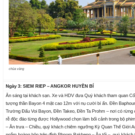
chùa vàng
Ngày 3: SIEM RIEP – ANGKOR HUYỀN BÍ
Ăn sáng tại khách sạn. Xe và HDV đưa Quý khách tham quan C
tượng thần Bayon 4 mặt cao 12m với nụ cười bí ẩn. Đền Bapho
Trường Đấu Voi Bayon, Đền Takeo, Đền Ta Prohm – nơi có rừng 
rễ độc đáo từng được Hollywood chọn làm bối cảnh trong bộ phi
– Ăn trưa – Chiều, quý khách chiêm ngưỡng Kỳ Quan Thế Giới A
ngắm hoàng hôn trên đỉnh Phnom Bakheng – Ăn tối –, quý khách 