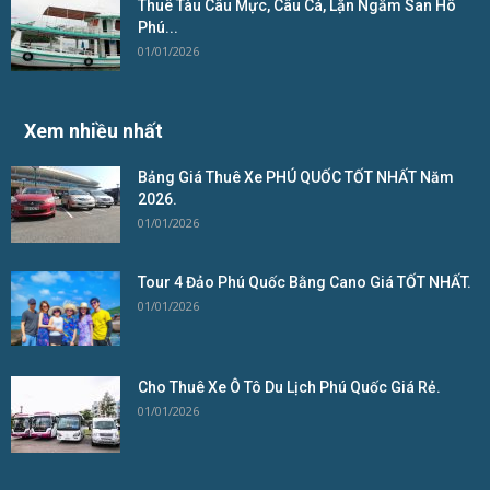
Thuê Tàu Câu Mực, Câu Cá, Lặn Ngắm San Hô
Phú...
01/01/2026
Xem nhiều nhất
Bảng Giá Thuê Xe PHÚ QUỐC TỐT NHẤT Năm
2026.
01/01/2026
Tour 4 Đảo Phú Quốc Bằng Cano Giá TỐT NHẤT.
01/01/2026
Cho Thuê Xe Ô Tô Du Lịch Phú Quốc Giá Rẻ.
01/01/2026