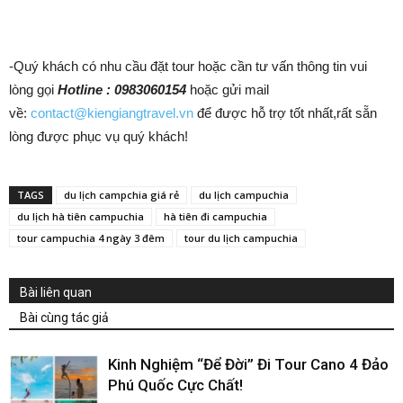
-Quý khách có nhu cầu đặt tour hoặc cần tư vấn thông tin vui
lòng gọi
Hotline : 0983060154
hoặc gửi mail
về:
contact@kiengiangtravel.vn
để được hỗ trợ tốt nhất,rất sẵn
lòng được phục vụ quý khách!
TAGS
du lịch campchia giá rẻ
du lịch campuchia
du lịch hà tiên campuchia
hà tiên đi campuchia
tour campuchia 4 ngày 3 đêm
tour du lịch campuchia
Bài liên quan
Bài cùng tác giả
Kinh Nghiệm “Để Đời” Đi Tour Cano 4 Đảo
Phú Quốc Cực Chất!