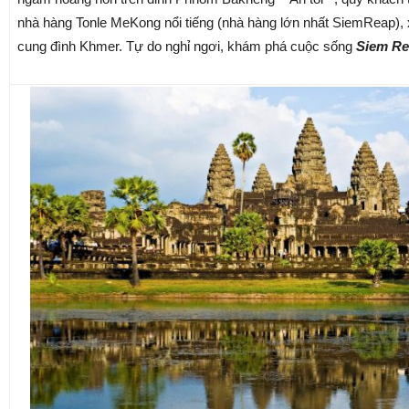
nhà hàng Tonle MeKong nổi tiếng (nhà hàng lớn nhất SiemReap)
cung đình Khmer. Tự do nghỉ ngơi, khám phá cuộc sống
Siem Re