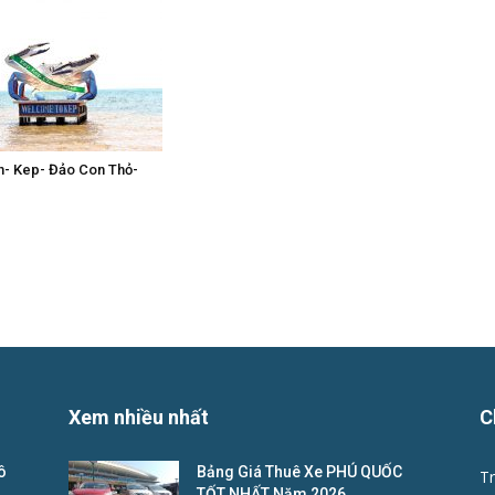
n- Kep- Đảo Con Thỏ-
Xem nhiều nhất
C
ô
Bảng Giá Thuê Xe PHÚ QUỐC
Tr
TỐT NHẤT Năm 2026.