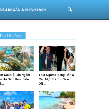
ĐIỀU KHOẢN & CHÍNH SÁCH
Tour Liên Quan
ur Câu Cá, Lặn Ngắm
Tour Ngắm Hoàng Hôn &
n Hô Nam Đảo -Sale
Câu Mực Đêm – Sale
f...
Off...