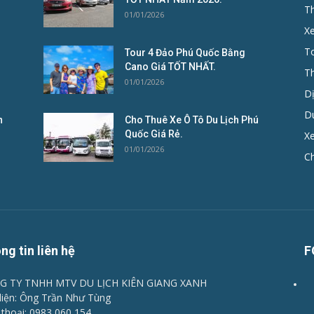
T
01/01/2026
X
To
Tour 4 Đảo Phú Quốc Bằng
Cano Giá TỐT NHẤT.
T
01/01/2026
D
D
n
Cho Thuê Xe Ô Tô Du Lịch Phú
Quốc Giá Rẻ.
Xe
01/01/2026
C
ng tin liên hệ
F
G TY TNHH MTV DU LỊCH KIÊN GIANG XANH
diện: Ông Trần Như Tùng
 thoại: 0983 060 154