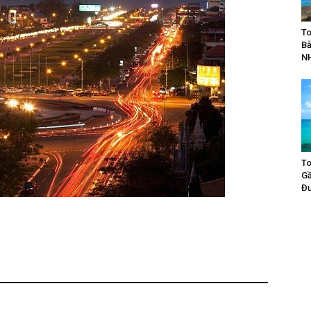
To
Bằ
N
To
Gầ
Đư