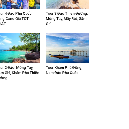
ur 4 Đảo Phú Quốc
Tour 3 Đảo Thiên Đường:
ng Cano Giá TỐT
Móng Tay, Mây Rút, Gầm
HẤT.
Ghì.
ur 2 Đảo: Móng Tay,
Tour Khám Phá Đông,
m Ghì, Khám Phá Thiên
Nam Đảo Phú Quốc.
ờng...