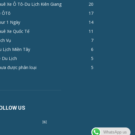
huê Xe Ô Tô-Du Lịch Kiên Giang
20
e ÔTô
17
ur 1 Ngày
14
huê Xe Quốc Tế
11
ịch Vụ
7
u Lịch Miền Tây
6
 Du Lịch
5
hưa được phân loại
5
OLLOW US
￼
WhatsApp us