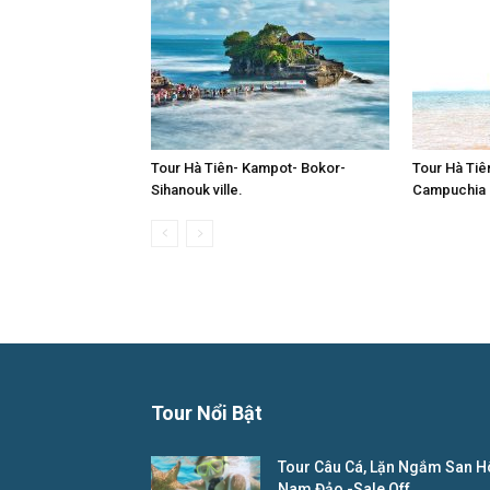
Tour Hà Tiên- Kampot- Bokor-
Tour Hà Tiê
Sihanouk ville.
Campuchia
Tour Nổi Bật
Tour Câu Cá, Lặn Ngắm San H
Nam Đảo -Sale Off...