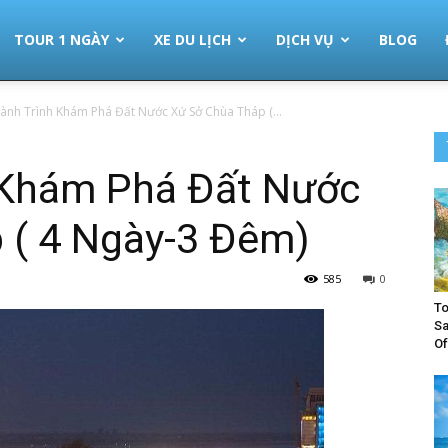
TOUR 1 NGÀY
XE DU LỊCH
DỊCH VỤ
BLOG
ành Trình Khám Phá Đất Nước Xứ Sở Chùa Tháp (...
 Khám Phá Đất Nước
 ( 4 Ngày-3 Đêm)
585
0
To
Sa
Of