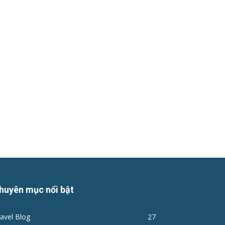
huyên mục nổi bật
avel Blog
27